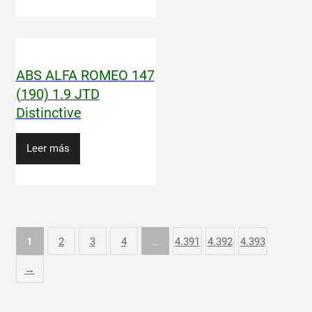
ABS ALFA ROMEO 147
(190) 1.9 JTD
Distinctive
Leer más
1
2
3
4
…
4.391
4.392
4.393
→