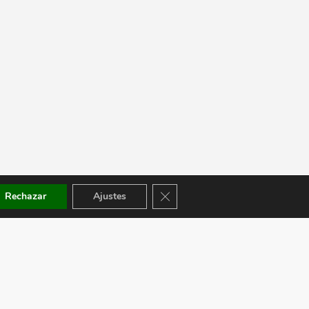
Cerrar el banner de cookies RGPD
Rechazar
Ajustes