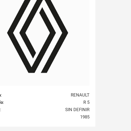
a
:
RENAULT
lo
:
R 5
:
SIN DEFINIR
1985