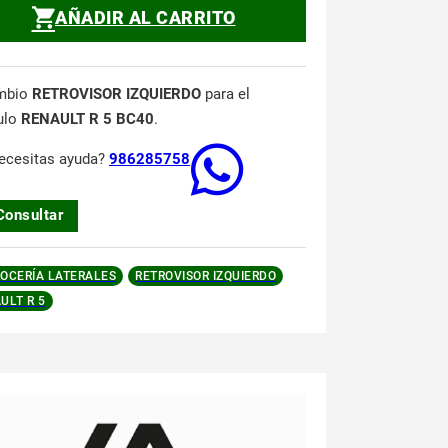
AÑADIR AL CARRITO
mbio
RETROVISOR IZQUIERDO
para el
ulo
RENAULT R 5 BC40
.
ecesitas ayuda?
986285758
Consultar
OCERÍA LATERALES
RETROVISOR IZQUIERDO
ULT R 5