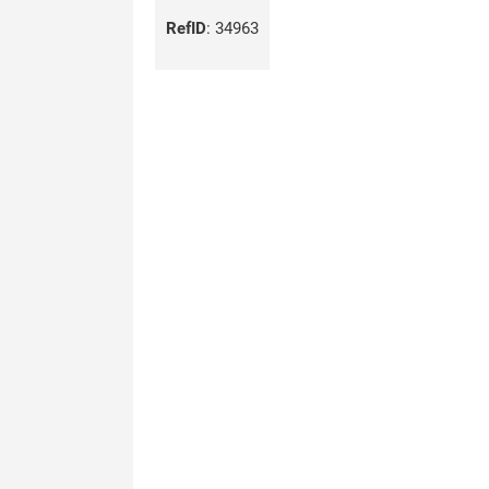
RefID
:
34963