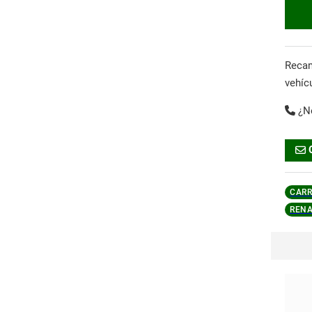
Reca
vehíc
¿N
CARR
RENA