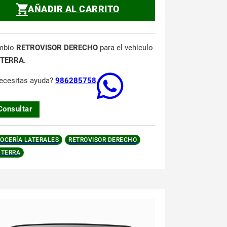
AÑADIR AL CARRITO
mbio
RETROVISOR DERECHO
para el vehículo
 TERRA
.
ecesitas ayuda?
986285758
Consultar
OCERÍA LATERALES
RETROVISOR DERECHO
 TERRA