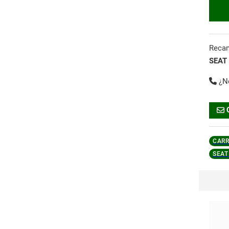
Reca
SEAT
¿N
CARR
SEAT