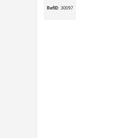
RefID
:
30097