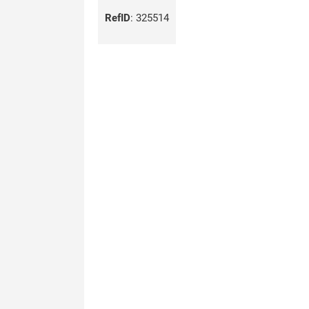
RefID
:
325514