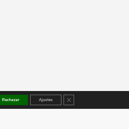
Cerrar el banner de cookies RGPD
Rechazar
Ajustes