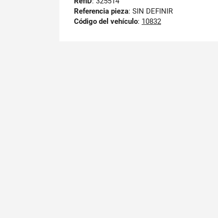
RefID
: 325514
Referencia pieza
: SIN DEFINIR
Código del vehículo
:
10832