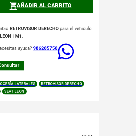
AÑADIR AL CARRITO
mbio
RETROVISOR DERECHO
para el vehículo
 LEON 1M1
.
ecesitas ayuda?
986285758
Consultar
OCERÍA LATERALES
RETROVISOR DERECHO
SEAT LEON