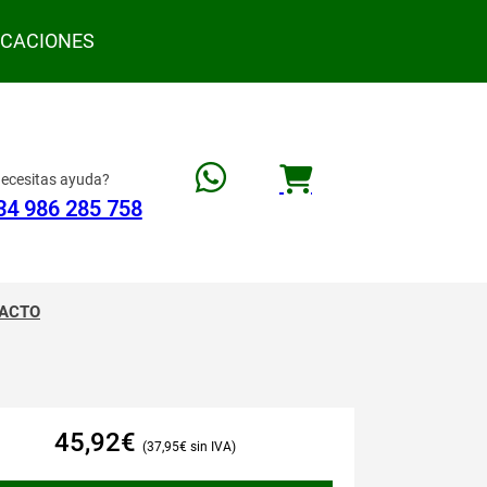
ACACIONES
ecesitas ayuda?
34 986 285 758
ACTO
45,92
€
37,95
€