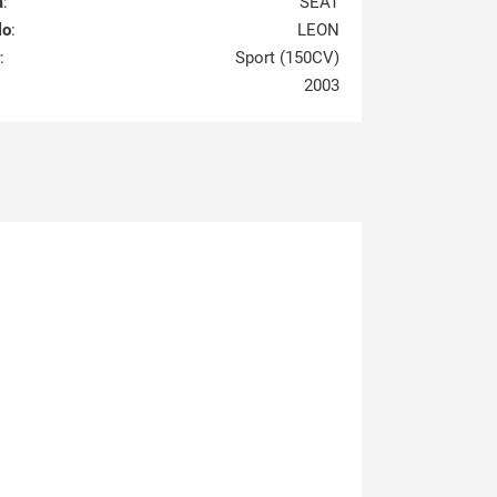
a
:
SEAT
lo
:
LEON
:
Sport (150CV)
2003