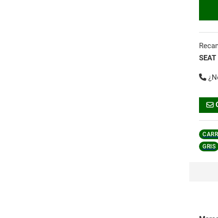
Reca
SEAT
¿N
CARR
GRIS