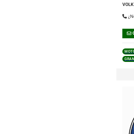
VOLK
¿N
MOTO
GRA