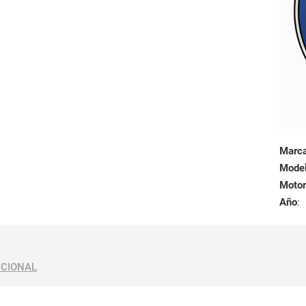
Marc
Mode
Motor
Año
:
ICIONAL