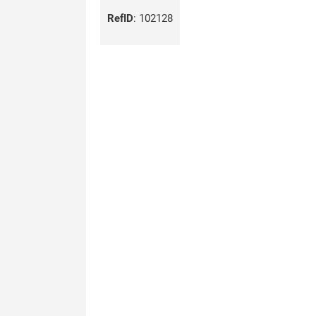
RefID
:
102128