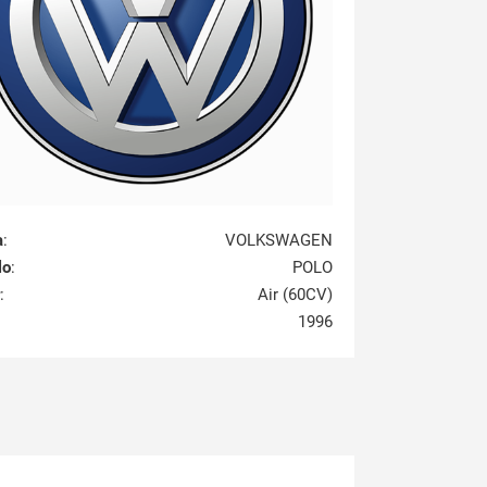
a
:
VOLKSWAGEN
lo
:
POLO
:
Air (60CV)
1996