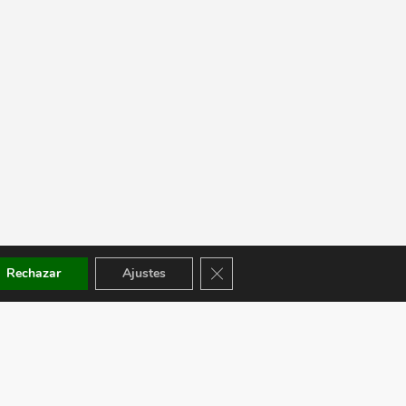
Cerrar el banner de cookies RGPD
Rechazar
Ajustes