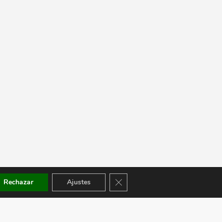
Cerrar el banner de cookies RGPD
Rechazar
Ajustes