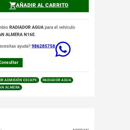
AÑADIR AL CARRITO
mbio
RADIADOR AGUA
para el vehículo
AN ALMERA N16E
.
ecesitas ayuda?
986285758
Consultar
R ADMISIÓN ESCAPE
RADIADOR AGUA
AN ALMERA