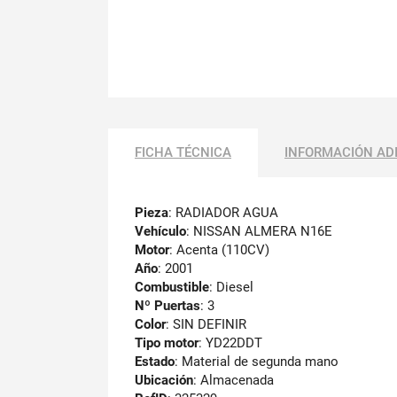
FICHA TÉCNICA
INFORMACIÓN AD
Pieza
: RADIADOR AGUA
Vehículo
: NISSAN ALMERA N16E
Motor
: Acenta (110CV)
Año
: 2001
Combustible
: Diesel
Nº Puertas
: 3
Color
: SIN DEFINIR
Tipo motor
: YD22DDT
Estado
: Material de segunda mano
Ubicación
: Almacenada