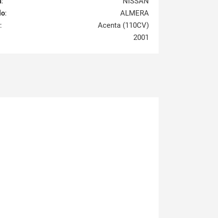
a
:
NISSAN
lo
:
ALMERA
:
Acenta (110CV)
2001