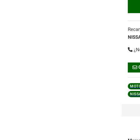
Reca
NISS
¿N
MOTO
NISS