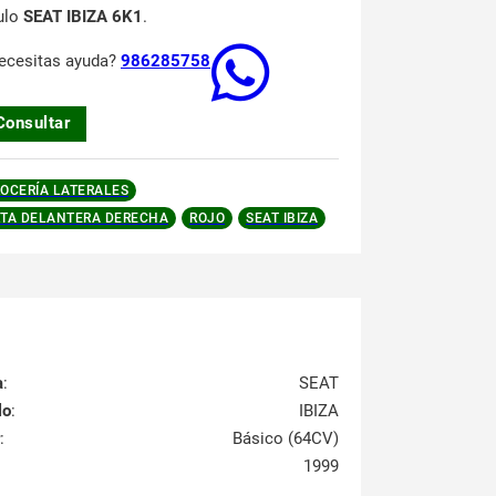
ulo
SEAT IBIZA 6K1
.
ecesitas ayuda?
986285758
Consultar
OCERÍA LATERALES
TA DELANTERA DERECHA
ROJO
SEAT IBIZA
a
:
SEAT
lo
:
IBIZA
:
Básico (64CV)
1999