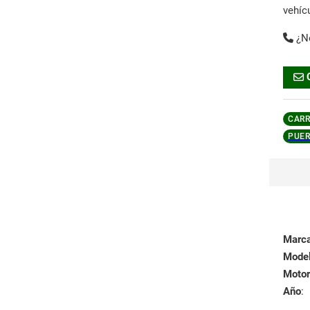
vehíc
¿N
CARR
PUER
Marc
Mode
Motor
Año
: