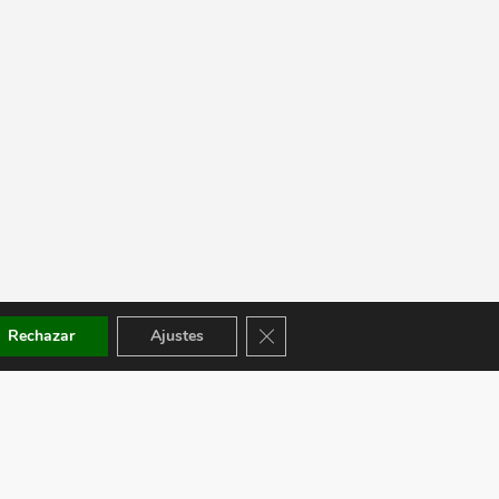
Cerrar el banner de cookies RGPD
Rechazar
Ajustes