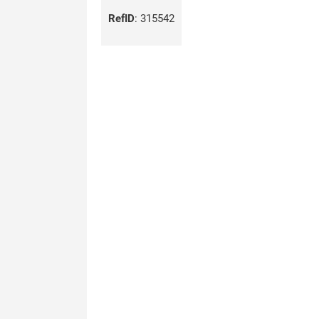
RefID
:
315542