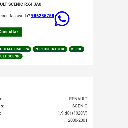
ULT SCENIC RX4 JA0
.
ecesitas ayuda?
986285758
Consultar
OCERÍA TRASERA
PORTON TRASERO
VERDE
ULT SCENIC
a
:
RENAULT
lo
:
SCENIC
:
1.9 dCi (102CV)
2000-2001