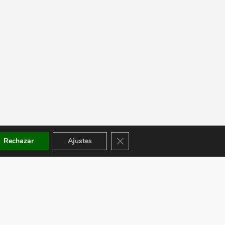
Cerrar el banner de cookies RGPD
Rechazar
Ajustes