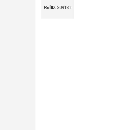
RefID
:
309131