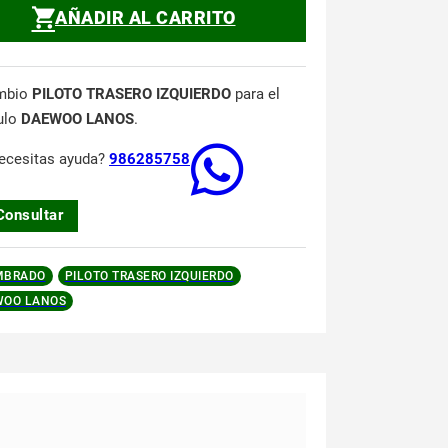
AÑADIR AL CARRITO
mbio
PILOTO TRASERO IZQUIERDO
para el
ulo
DAEWOO LANOS
.
ecesitas ayuda?
986285758
Consultar
MBRADO
PILOTO TRASERO IZQUIERDO
WOO LANOS