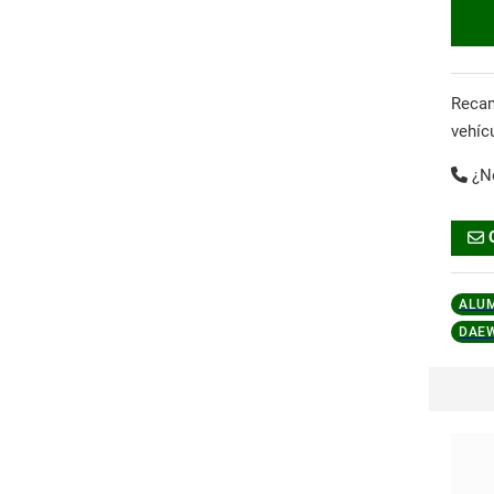
Reca
vehíc
¿N
ALU
DAE