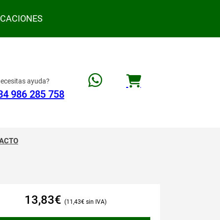
ACACIONES
ecesitas ayuda?
34 986 285 758
ACTO
13,83
€
11,43
€