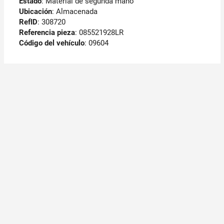
Estado
: Material de segunda mano
Ubicación
: Almacenada
RefID
: 308720
Referencia pieza
: 085521928LR
Código del vehículo
: 09604