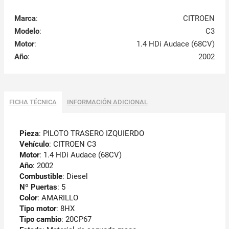
Marca
:
CITROEN
Modelo
:
C3
Motor
:
1.4 HDi Audace (68CV)
Año
:
2002
FICHA TÉCNICA
INFORMACIÓN ADICIONAL
Pieza
: PILOTO TRASERO IZQUIERDO
Vehículo
: CITROEN C3
Motor
: 1.4 HDi Audace (68CV)
Año
: 2002
Combustible
: Diesel
Nº Puertas
: 5
Color
: AMARILLO
Tipo motor
: 8HX
Tipo cambio
: 20CP67