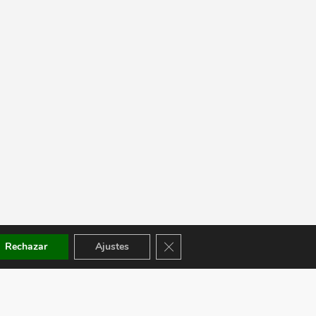
Cerrar el banner de cookies RGPD
Rechazar
Ajustes