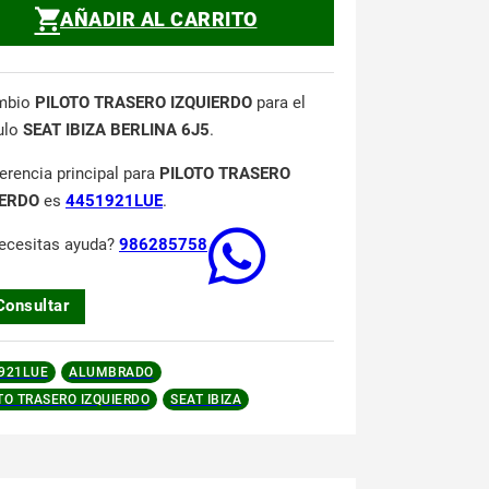
AÑADIR AL CARRITO
mbio
PILOTO TRASERO IZQUIERDO
para el
ulo
SEAT IBIZA BERLINA 6J5
.
ferencia principal para
PILOTO TRASERO
IERDO
es
4451921LUE
.
ecesitas ayuda?
986285758
Consultar
921LUE
ALUMBRADO
TO TRASERO IZQUIERDO
SEAT IBIZA