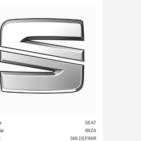
a
:
SEAT
lo
:
IBIZA
:
SIN DEFINIR