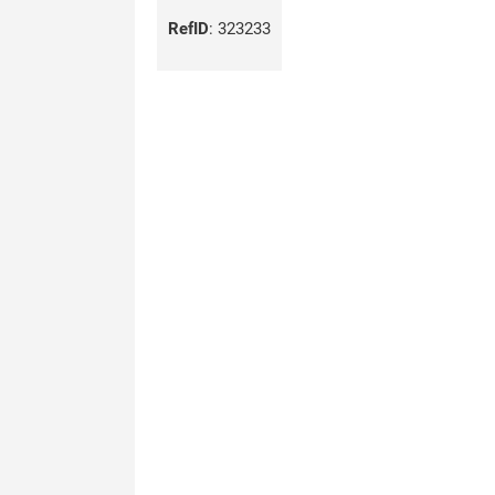
RefID
:
323233