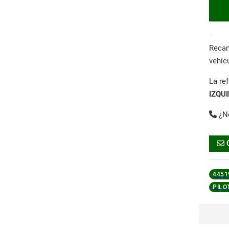
Reca
vehíc
La re
IZQU
¿N
4451
PILO