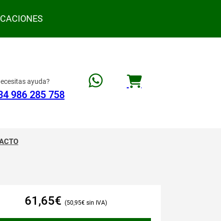
ACACIONES
ecesitas ayuda?
34 986 285 758
ACTO
61,65
€
50,95
€