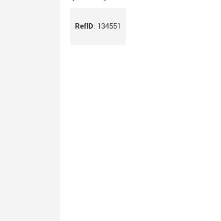
RefID
:
134551