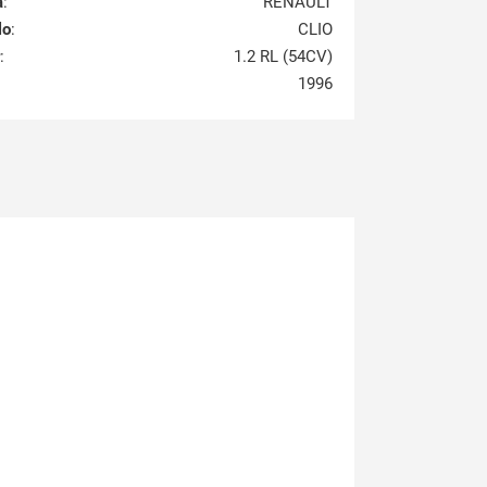
a
:
RENAULT
lo
:
CLIO
:
1.2 RL (54CV)
1996