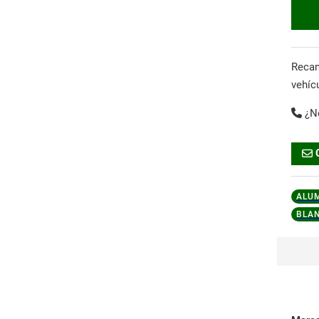
Reca
vehíc
¿N
ALU
BLA