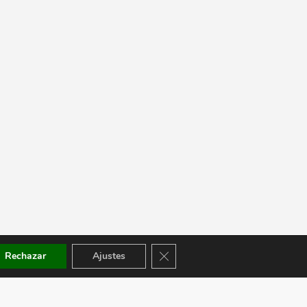
Cerrar el banner de cookies RGPD
Rechazar
Ajustes