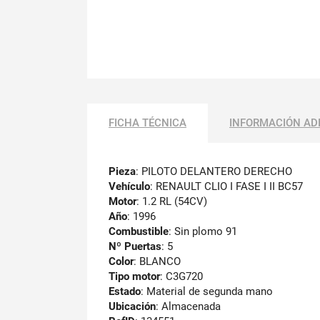
FICHA TÉCNICA
INFORMACIÓN AD
Pieza
: PILOTO DELANTERO DERECHO
Vehículo
: RENAULT CLIO I FASE I II BC57
Motor
: 1.2 RL (54CV)
Año
: 1996
Combustible
: Sin plomo 91
Nº Puertas
: 5
Color
: BLANCO
Tipo motor
: C3G720
Estado
: Material de segunda mano
Ubicación
: Almacenada