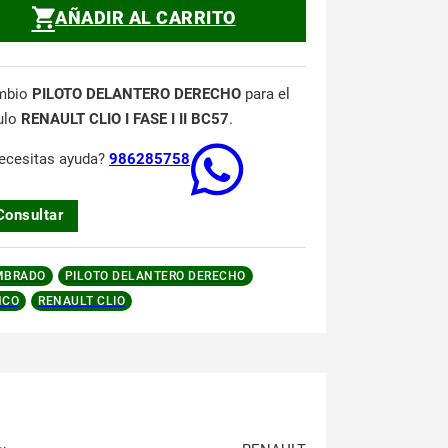
AÑADIR AL CARRITO
mbio
PILOTO DELANTERO DERECHO
para el
ulo
RENAULT CLIO I FASE I II BC57
.
ecesitas ayuda?
986285758
Consultar
MBRADO
PILOTO DELANTERO DERECHO
NCO
RENAULT CLIO