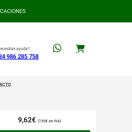
ACACIONES
ecesitas ayuda?
34 986 285 758
ACTO
9,62
€
7,95
€