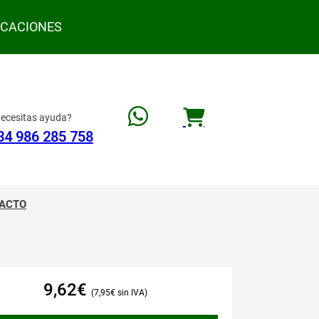
ACACIONES
ecesitas ayuda?
34 986 285 758
ACTO
9,62
€
7,95
€