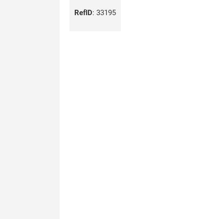
RefID
:
33195