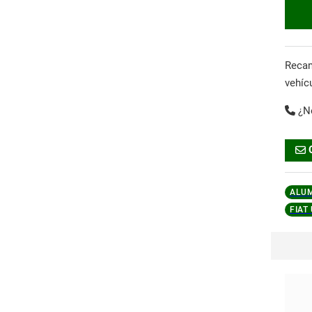
Reca
vehíc
¿N
ALU
FIAT