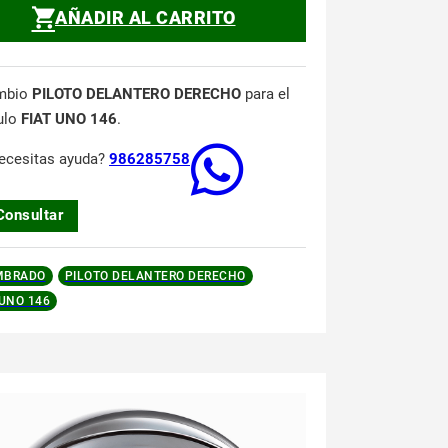
AÑADIR AL CARRITO
mbio
PILOTO DELANTERO DERECHO
para el
ulo
FIAT UNO 146
.
ecesitas ayuda?
986285758
Consultar
MBRADO
PILOTO DELANTERO DERECHO
 UNO 146