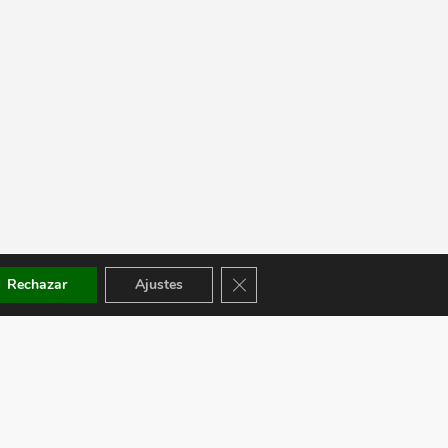
Cerrar el banner de cookies RGPD
Rechazar
Ajustes