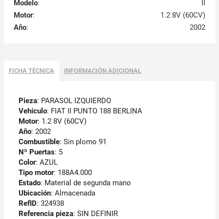
Modelo
:
II
Motor
:
1.2 8V (60CV)
Año
:
2002
FICHA TÉCNICA
INFORMACIÓN ADICIONAL
Pieza
: PARASOL IZQUIERDO
Vehículo
: FIAT II PUNTO 188 BERLINA
Motor
: 1.2 8V (60CV)
Año
: 2002
Combustible
: Sin plomo 91
Nº Puertas
: 5
Color
: AZUL
Tipo motor
: 188A4.000
Estado
: Material de segunda mano
Ubicación
: Almacenada
RefID
: 324938
Referencia pieza
: SIN DEFINIR