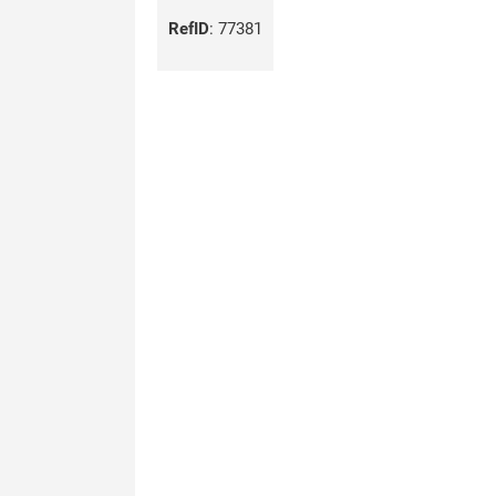
RefID
:
77381