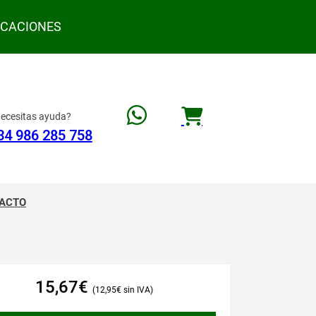
ACACIONES
ecesitas ayuda?
34 986 285 758
ACTO
15,67
€
12,95
€