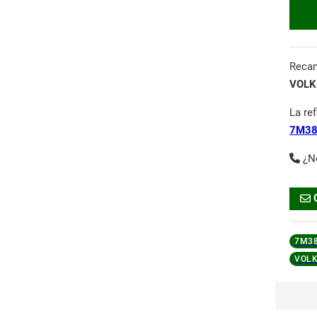
Reca
VOLK
La re
7M38
¿N
7M38
VOL