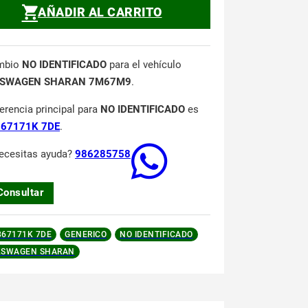
AÑADIR AL CARRITO
mbio
NO IDENTIFICADO
para el vehículo
SWAGEN SHARAN 7M67M9
.
ferencia principal para
NO IDENTIFICADO
es
67171K 7DE
.
ecesitas ayuda?
986285758
Consultar
67171K 7DE
GENERICO
NO IDENTIFICADO
KSWAGEN SHARAN