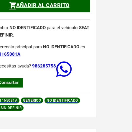
AÑADIR AL CARRITO
mbio
NO IDENTIFICADO
para el vehículo
SEAT
EFINIR
.
ferencia principal para
NO IDENTIFICADO
es
1165081A
.
ecesitas ayuda?
986285758
Consultar
1165081A
GENERICO
NO IDENTIFICADO
 SIN DEFINIR