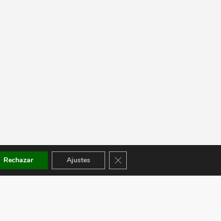
Cerrar el banner de cookies RGPD
Rechazar
Ajustes