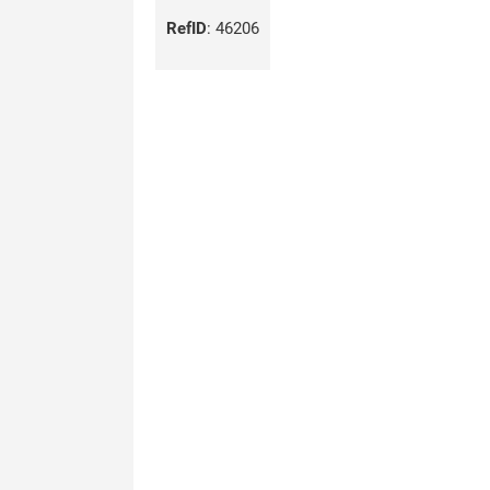
RefID
:
46206