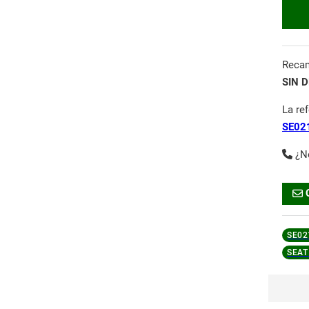
Reca
SIN D
La re
SE02
¿N
SE02
SEAT