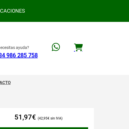
ACACIONES
ecesitas ayuda?
34 986 285 758
ACTO
51,97
€
42,95
€