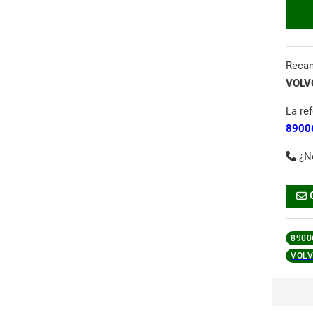
Reca
VOLV
La re
8900
¿N
8900
VOLV