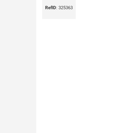
RefID
:
325363