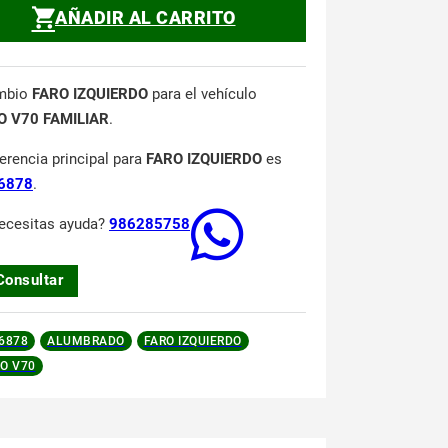
AÑADIR AL CARRITO
mbio
FARO IZQUIERDO
para el vehículo
O V70 FAMILIAR
.
ferencia principal para
FARO IZQUIERDO
es
6878
.
ecesitas ayuda?
986285758
Consultar
6878
ALUMBRADO
FARO IZQUIERDO
O V70