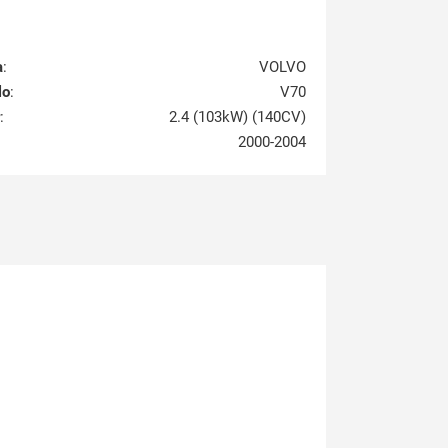
a
:
VOLVO
lo
:
V70
:
2.4 (103kW) (140CV)
2000-2004