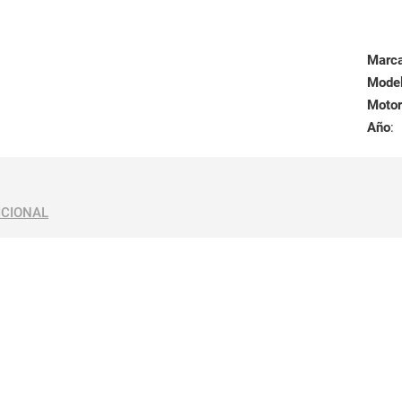
Marc
Mode
Motor
Año
:
ICIONAL