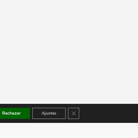
Cerrar el banner de cookies RGPD
Rechazar
Ajustes