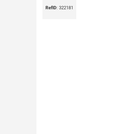
RefID
:
322181