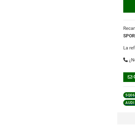
Reca
SPOR
La re
¿N
5Q06
AUDI