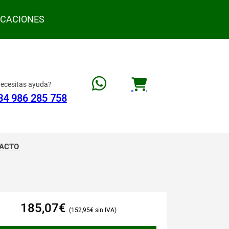
ACACIONES
ecesitas ayuda?
34 986 285 758
ACTO
185,07
€
152,95
€