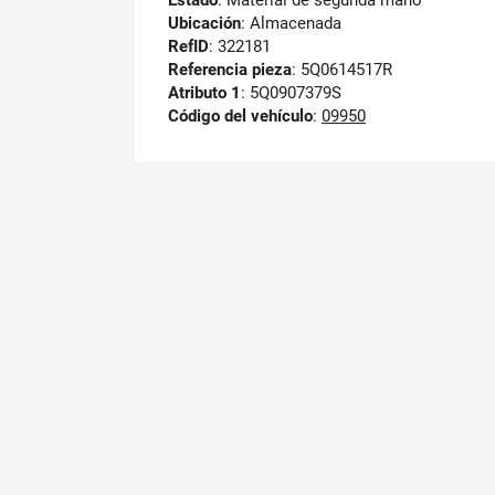
Estado
: Material de segunda mano
Ubicación
: Almacenada
RefID
: 322181
Referencia pieza
: 5Q0614517R
Atributo 1
: 5Q0907379S
Código del vehículo
:
09950