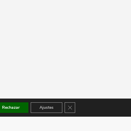
Cerrar el banner de cookies RGPD
Rechazar
Ajustes