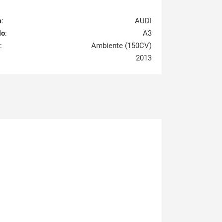
a
:
AUDI
lo
:
A3
:
Ambiente (150CV)
2013