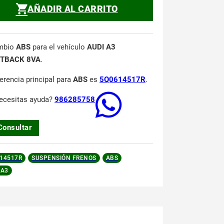
AÑADIR AL CARRITO
mbio
ABS
para el vehículo
AUDI A3
TBACK 8VA
.
ferencia principal para
ABS
es
5Q0614517R
.
ecesitas ayuda?
986285758
Consultar
14517R
SUSPENSIÓN FRENOS
ABS
 A3