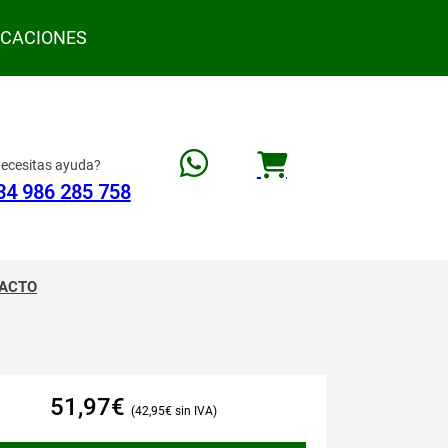
ACACIONES
ecesitas ayuda?
34 986 285 758
ACTO
51,97
€
42,95
€