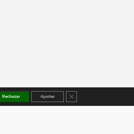
Cerrar el banner de cookies RGPD
Rechazar
Ajustes