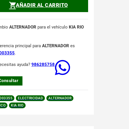
AÑADIR AL CARRITO
mbio
ALTERNADOR
para el vehículo
KIA RIO
ferencia principal para
ALTERNADOR
es
003355
.
ecesitas ayuda?
986285758
Consultar
003355
ELECTRICIDAD
ALTERNADOR
NCO
KIA RIO