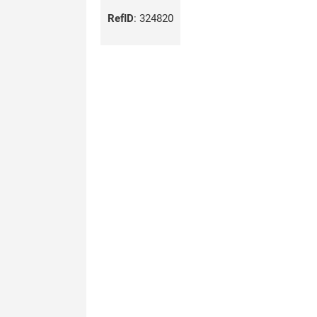
RefID
:
324820