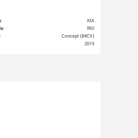
a
:
KIA
lo
:
RIO
:
Concept (84CV)
2015