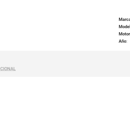
Marc
Mode
Motor
Año
:
ICIONAL