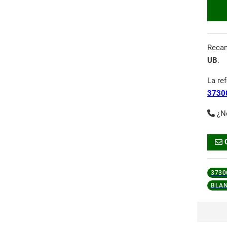
Reca
UB
.
La re
3730
¿N
3730
BLA