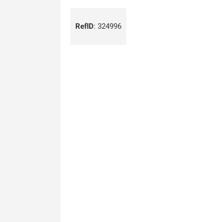
RefID
:
324996