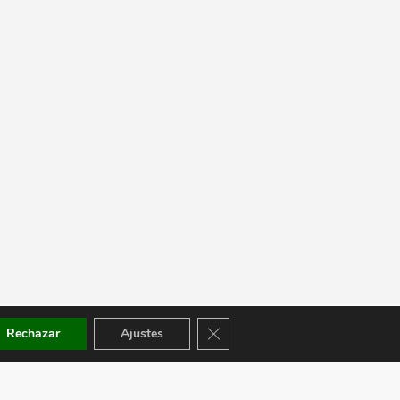
Cerrar el banner de cookies RGPD
Rechazar
Ajustes