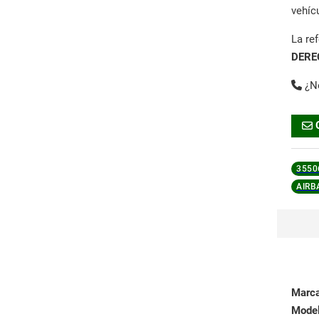
vehíc
La re
DERE
¿N
3550
AIRB
Marc
Mode