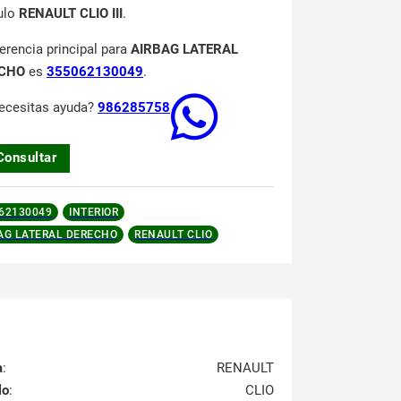
ulo
RENAULT CLIO III
.
ferencia principal para
AIRBAG LATERAL
CHO
es
355062130049
.
ecesitas ayuda?
986285758
Consultar
62130049
INTERIOR
AG LATERAL DERECHO
RENAULT CLIO
a
:
RENAULT
lo
:
CLIO