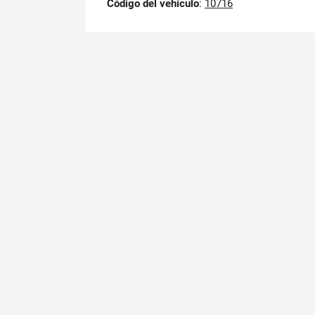
Código del vehículo
:
10716