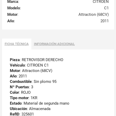
Marca
:
CITROEN
Modelo
:
C1
Motor
:
Attraction (68CV)
Año
:
2011
FICHA TÉCNICA
INFORMACIÓN ADICIONAL
Pieza
: RETROVISOR DERECHO
Vehículo
: CITROEN C1
Motor
: Attraction (68CV)
Año
: 2011
Combustible
: Sin plomo 95
Nº Puertas
: 3
Color
: ROJO
Tipo motor
: 1KR
Estado
: Material de segunda mano
Ubicación
: Almacenada
RefID
: 325601