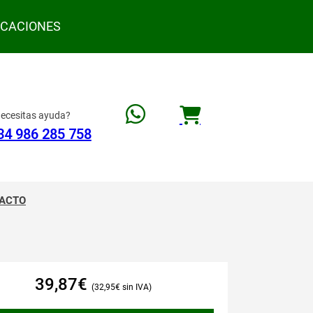
ACACIONES
ecesitas ayuda?
34 986 285 758
ACTO
39,87
€
32,95
€