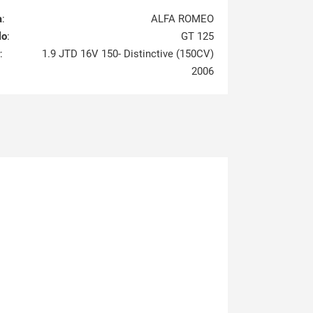
a
:
ALFA ROMEO
lo
:
GT 125
:
1.9 JTD 16V 150- Distinctive (150CV)
2006