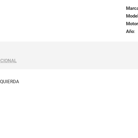
Marc
Mode
Motor
Año
:
ICIONAL
ZQUIERDA