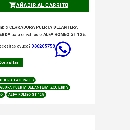
AÑADIR AL CARRITO
mbio
CERRADURA PUERTA DELANTERA
IERDA
para el vehículo
ALFA ROMEO GT 125
.
ecesitas ayuda?
986285758
Consultar
OCERÍA LATERALES
ADURA PUERTA DELANTERA IZQUIERDA
RO
ALFA ROMEO GT 125