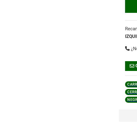
Reca
IZQU
¿N
CARR
CERR
NEG