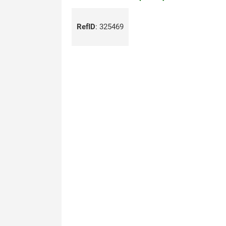
RefID
:
325469