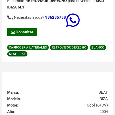
Recambio
RETROVISOR DERECHO
para el vehículo
SEAT
IBIZA 6L1
.
¿Necesitas ayuda?
986285758
Consultar
CARROCERÍA LATERALES
RETROVISOR DERECHO
BLANCO
SEAT IBIZA
Marca
:
SEAT
Modelo
:
IBIZA
Motor
:
Cool (64CV)
Año
:
2004