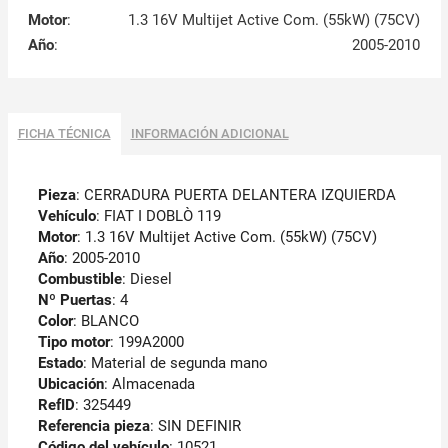
Motor
:
1.3 16V Multijet Active Com. (55kW) (75CV)
Año
:
2005-2010
FICHA TÉCNICA
INFORMACIÓN ADICIONAL
Pieza
: CERRADURA PUERTA DELANTERA IZQUIERDA
Vehículo
: FIAT I DOBLÒ 119
Motor
: 1.3 16V Multijet Active Com. (55kW) (75CV)
Año
: 2005-2010
Combustible
: Diesel
Nº Puertas
: 4
Color
: BLANCO
Tipo motor
: 199A2000
Estado
: Material de segunda mano
Ubicación
: Almacenada
RefID
: 325449
Referencia pieza
: SIN DEFINIR
Código del vehículo
:
10521