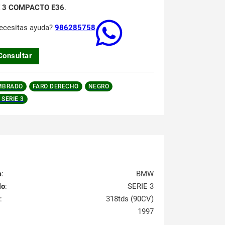
E 3 COMPACTO E36
.
ecesitas ayuda?
986285758
Consultar
MBRADO
FARO DERECHO
NEGRO
SERIE 3
a
:
BMW
lo
:
SERIE 3
:
318tds (90CV)
1997