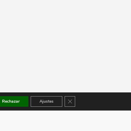
Cerrar el banner de cookies RGPD
Rechazar
Ajustes