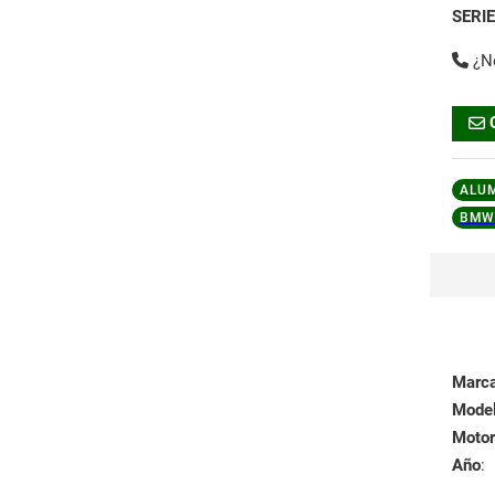
SERI
¿N
ALU
BMW 
Marc
Mode
Motor
Año
: