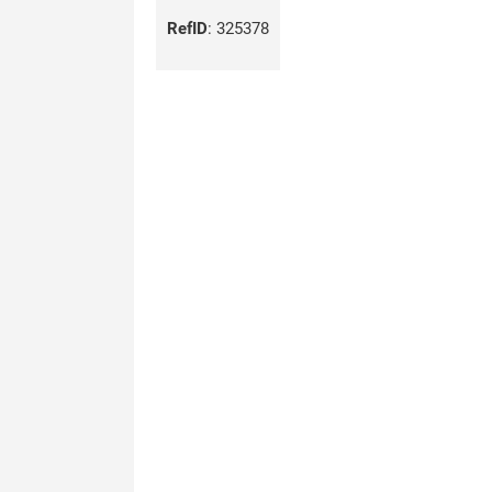
RefID
:
325378