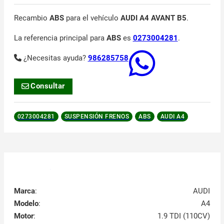
Recambio
ABS
para el vehículo
AUDI A4 AVANT B5
.
La referencia principal para
ABS
es
0273004281
.
¿Necesitas ayuda?
986285758
Consultar
0273004281
SUSPENSIÓN FRENOS
ABS
AUDI A4
Marca
:
AUDI
Modelo
:
A4
Motor
:
1.9 TDI (110CV)