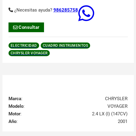
¿Necesitas ayuda?
986285758
Consultar
ELECTRICIDAD
CUADRO INSTRUMENTOS
CHRYSLER VOYAGER
Marca
:
CHRYSLER
Modelo
:
VOYAGER
Motor
:
2.4 LX (I) (147CV)
Año
:
2001