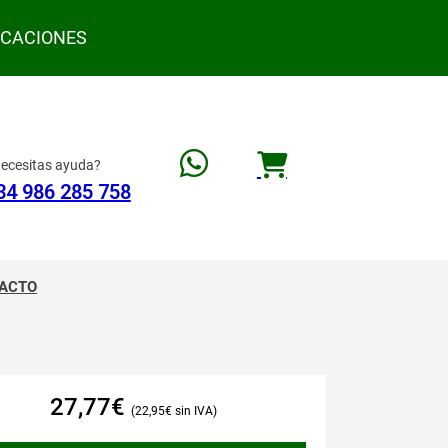
ACACIONES
ecesitas ayuda?
34 986 285 758
ACTO
27,77
€
22,95
€