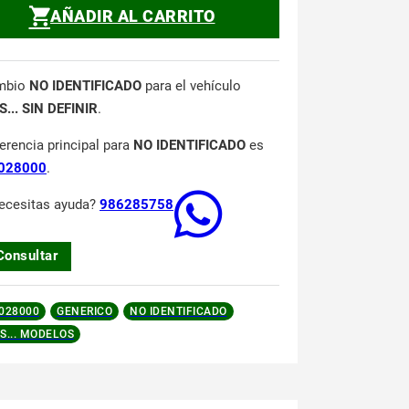
AÑADIR AL CARRITO
mbio
NO IDENTIFICADO
para el vehículo
... SIN DEFINIR
.
ferencia principal para
NO IDENTIFICADO
es
028000
.
ecesitas ayuda?
986285758
Consultar
028000
GENERICO
NO IDENTIFICADO
S... MODELOS