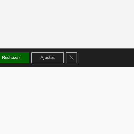
Cerrar el banner de cookies RGPD
Rechazar
Ajustes