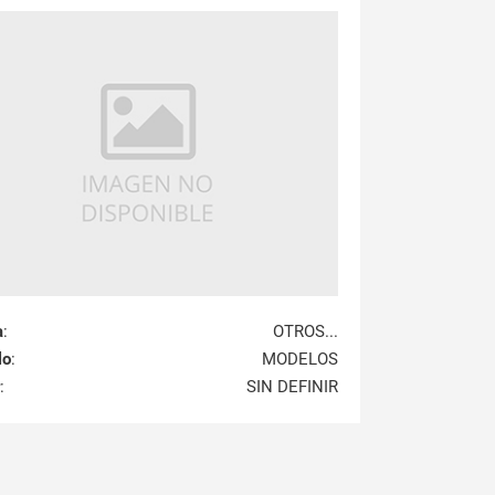
a
:
OTROS...
lo
:
MODELOS
:
SIN DEFINIR