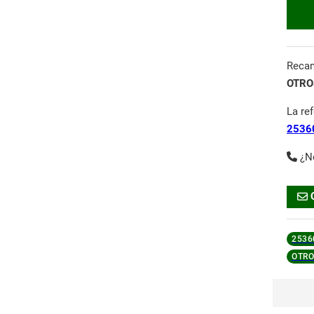
Reca
OTROS
La re
2536
¿N
2536
OTRO