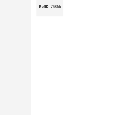
RefID
:
75866