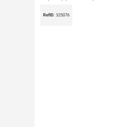
RefID
:
325076