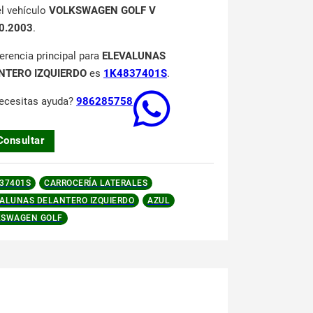
el vehículo
VOLKSWAGEN GOLF V
0.2003
.
ferencia principal para
ELEVALUNAS
NTERO IZQUIERDO
es
1K4837401S
.
ecesitas ayuda?
986285758
Consultar
37401S
CARROCERÍA LATERALES
ALUNAS DELANTERO IZQUIERDO
AZUL
KSWAGEN GOLF