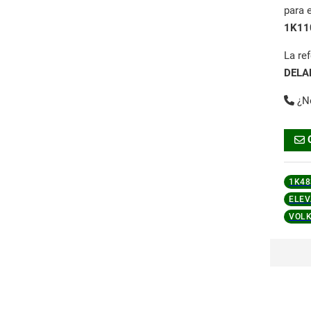
para 
1K11
La re
DELA
¿N
1K48
ELEV
VOL