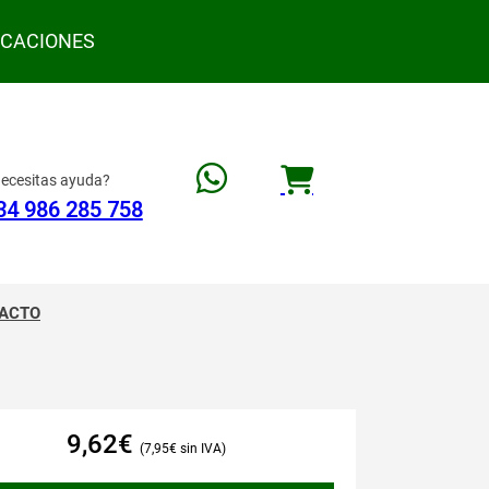
ACACIONES
ecesitas ayuda?
34 986 285 758
ACTO
9,62
€
7,95
€