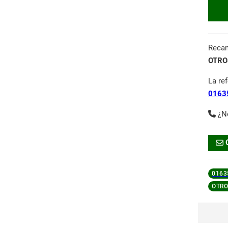
Reca
OTROS
La re
0163
¿N
0163
OTRO