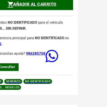
AÑADIR AL CARRITO
mbio
NO IDENTIFICADO
para el vehículo
... SIN DEFINIR
.
ferencia principal para
NO IDENTIFICADO
es
5
.
ecesitas ayuda?
986285758
Consultar
5
GENERICO
NO IDENTIFICADO
S... MODELOS