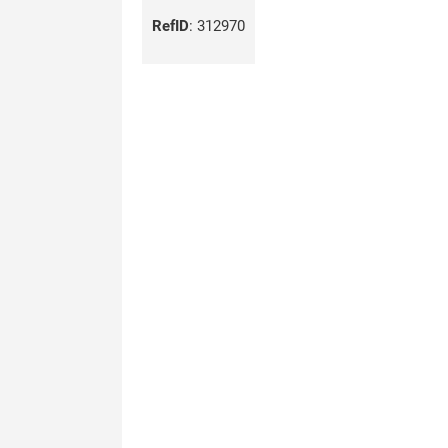
RefID
:
312970