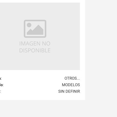
a
:
OTROS...
lo
:
MODELOS
:
SIN DEFINIR