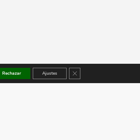
Cerrar el banner de cookies RGPD
Rechazar
Ajustes