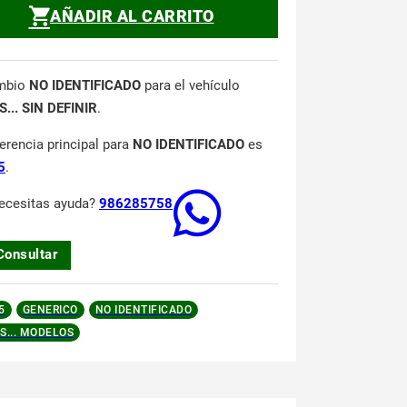
AÑADIR AL CARRITO
mbio
NO IDENTIFICADO
para el vehículo
... SIN DEFINIR
.
ferencia principal para
NO IDENTIFICADO
es
5
.
ecesitas ayuda?
986285758
Consultar
5
GENERICO
NO IDENTIFICADO
S... MODELOS