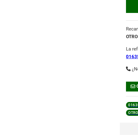
Reca
OTROS
La re
0163
¿N
0163
OTRO