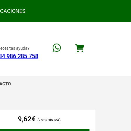
ACACIONES
ecesitas ayuda?
34 986 285 758
ACTO
9,62
€
7,95
€