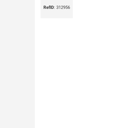
RefID
:
312956