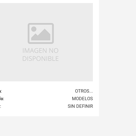
a
:
OTROS...
lo
:
MODELOS
:
SIN DEFINIR