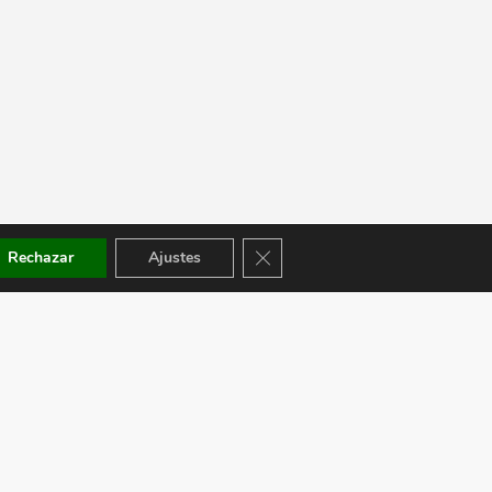
Cerrar el banner de cookies RGPD
Rechazar
Ajustes