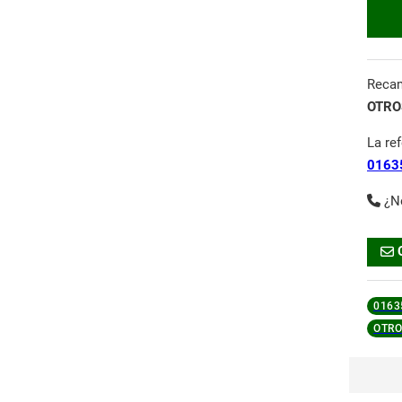
Reca
OTROS
La re
0163
¿N
0163
OTRO