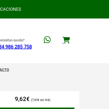
ACACIONES
ecesitas ayuda?
34 986 285 758
ACTO
9,62
€
7,95
€