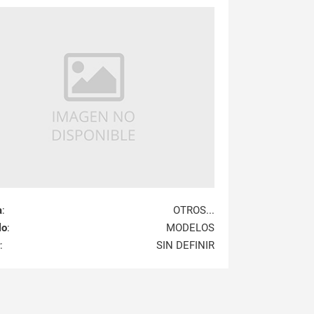
a
:
OTROS...
lo
:
MODELOS
:
SIN DEFINIR