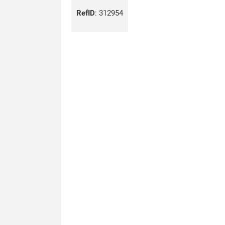
RefID
:
312954