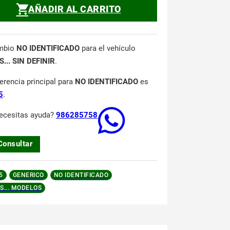
AÑADIR AL CARRITO
mbio
NO IDENTIFICADO
para el vehículo
... SIN DEFINIR
.
ferencia principal para
NO IDENTIFICADO
es
5
.
ecesitas ayuda?
986285758
Consultar
5
GENERICO
NO IDENTIFICADO
S... MODELOS