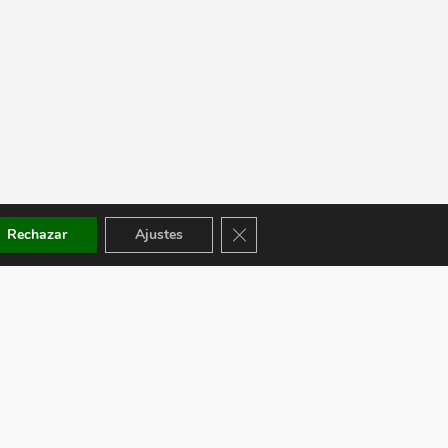
Cerrar el banner de cookies RGPD
Rechazar
Ajustes