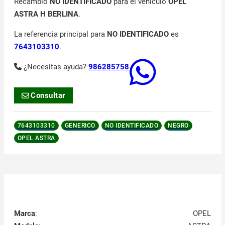
Recambio
NO IDENTIFICADO
para el vehículo
OPEL
ASTRA H BERLINA
.
La referencia principal para
NO IDENTIFICADO
es
7643103310
.
¿Necesitas ayuda?
986285758
Consultar
7643103310
GENERICO
NO IDENTIFICADO
NEGRO
OPEL ASTRA
Marca
:
OPEL