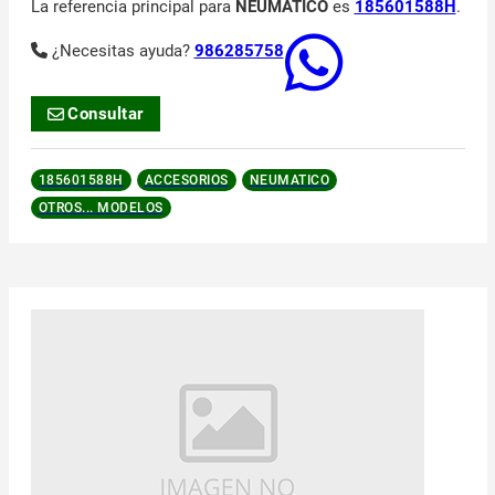
La referencia principal para
NEUMATICO
es
185601588H
.
¿Necesitas ayuda?
986285758
Consultar
185601588H
ACCESORIOS
NEUMATICO
OTROS... MODELOS