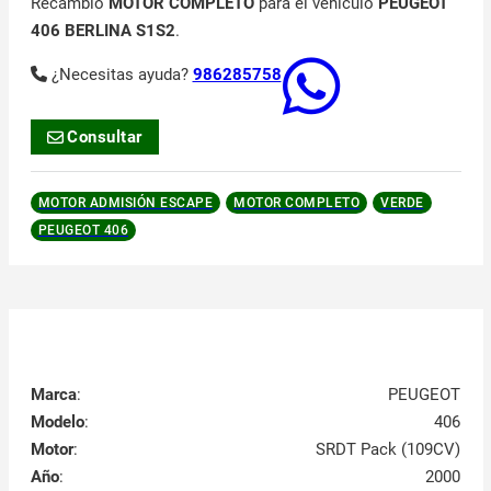
Recambio
MOTOR COMPLETO
para el vehículo
PEUGEOT
406 BERLINA S1S2
.
¿Necesitas ayuda?
986285758
Consultar
MOTOR ADMISIÓN ESCAPE
MOTOR COMPLETO
VERDE
PEUGEOT 406
Marca
:
PEUGEOT
Modelo
:
406
Motor
:
SRDT Pack (109CV)
Año
:
2000