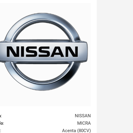
a
:
NISSAN
lo
:
MICRA
:
Acenta (80CV)