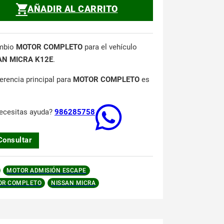
AÑADIR AL CARRITO
mbio
MOTOR COMPLETO
para el vehículo
AN MICRA K12E
.
ferencia principal para
MOTOR COMPLETO
es
ecesitas ayuda?
986285758
Consultar
MOTOR ADMISIÓN ESCAPE
OR COMPLETO
NISSAN MICRA