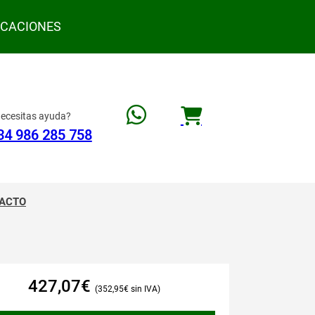
ACACIONES
ecesitas ayuda?
34 986 285 758
ACTO
427,07
€
352,95
€