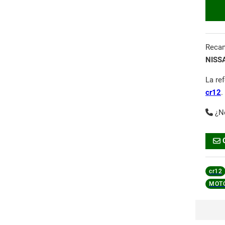
Reca
NISS
La re
cr12
.
¿N
cr12
MOT