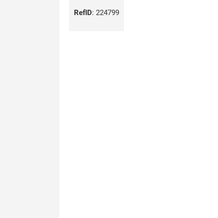
RefID
:
224799