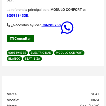
6L1
.
La referencia principal para
MODULO CONFORT
es
6Q0959433E
.
¿Necesitas ayuda?
986285758
Consultar
6Q0959433E
ELECTRICIDAD
MODULO CONFORT
BLANCO
SEAT IBIZA
Marca
:
SEAT
Modelo
:
IBIZA
Motor
:
Cool (64CV)