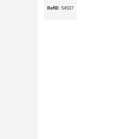
RefID
:
54537