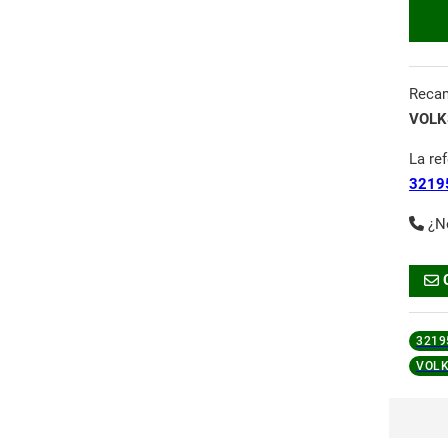
Reca
VOLK
La re
3219
¿N
3219
VOL