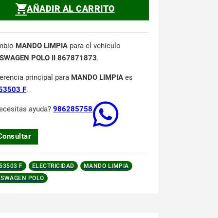
AÑADIR AL CARRITO
mbio
MANDO LIMPIA
para el vehículo
SWAGEN POLO II 867871873
.
ferencia principal para
MANDO LIMPIA
es
53503 F
.
ecesitas ayuda?
986285758
Consultar
53503 F
ELECTRICIDAD
MANDO LIMPIA
KSWAGEN POLO