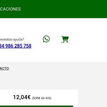
ACACIONES
ecesitas ayuda?
34 986 285 758
ACTO
12,04
€
9,95
€