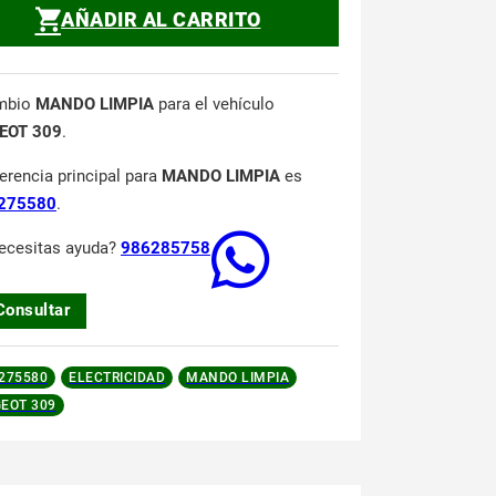
AÑADIR AL CARRITO
mbio
MANDO LIMPIA
para el vehículo
EOT 309
.
ferencia principal para
MANDO LIMPIA
es
275580
.
ecesitas ayuda?
986285758
Consultar
275580
ELECTRICIDAD
MANDO LIMPIA
EOT 309