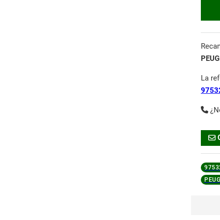
Reca
PEUG
La re
9753
¿N
9753
PEUG