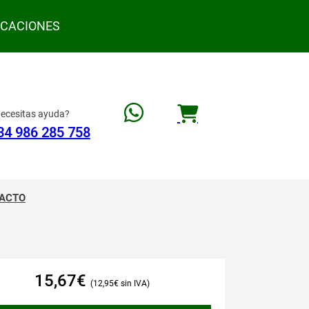
ACACIONES
ecesitas ayuda?
34 986 285 758
ACTO
15,67
€
12,95
€