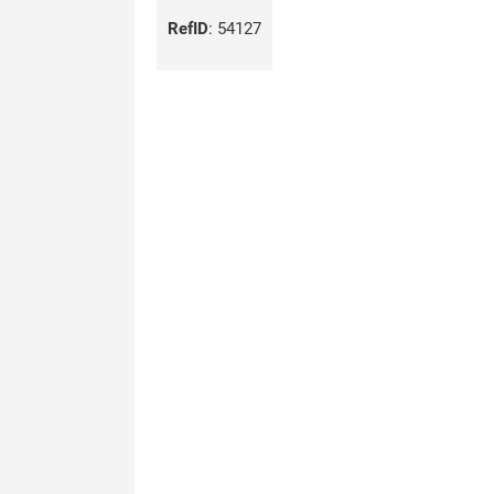
RefID
:
54127