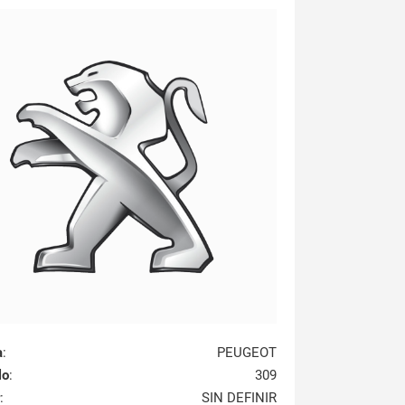
a
:
PEUGEOT
lo
:
309
:
SIN DEFINIR