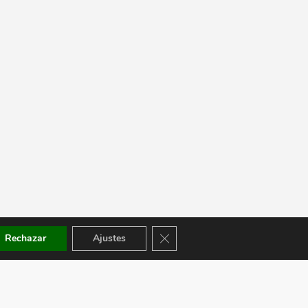
Cerrar el banner de cookies RGPD
Rechazar
Ajustes