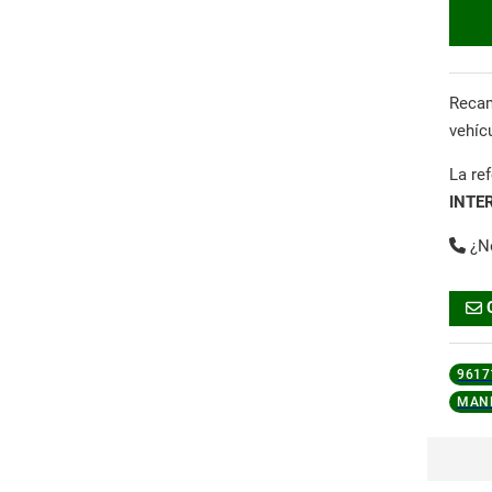
Reca
vehíc
La re
INTE
¿N
9617
MAND