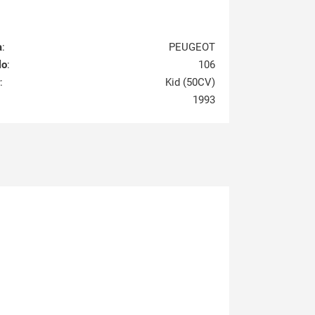
a
:
PEUGEOT
lo
:
106
:
Kid (50CV)
1993