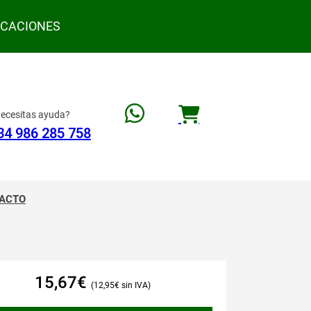
ACACIONES
ecesitas ayuda?
34 986 285 758
ACTO
15,67
€
12,95
€