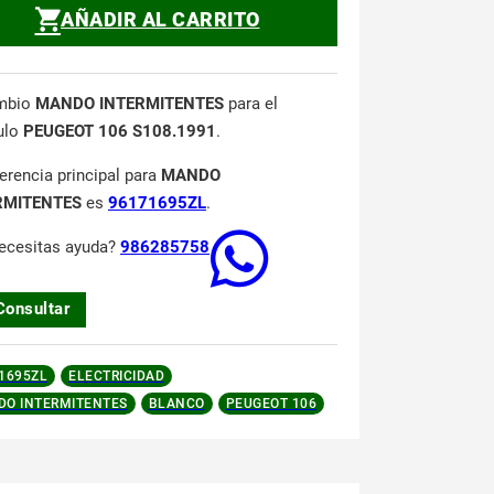
AÑADIR AL CARRITO
mbio
MANDO INTERMITENTES
para el
ulo
PEUGEOT 106 S108.1991
.
ferencia principal para
MANDO
RMITENTES
es
96171695ZL
.
ecesitas ayuda?
986285758
Consultar
1695ZL
ELECTRICIDAD
O INTERMITENTES
BLANCO
PEUGEOT 106