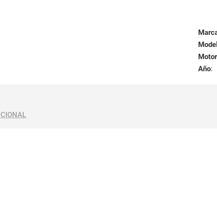
Marc
Mode
Motor
Año
:
ICIONAL