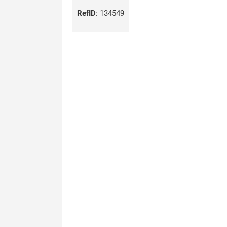
RefID
:
134549