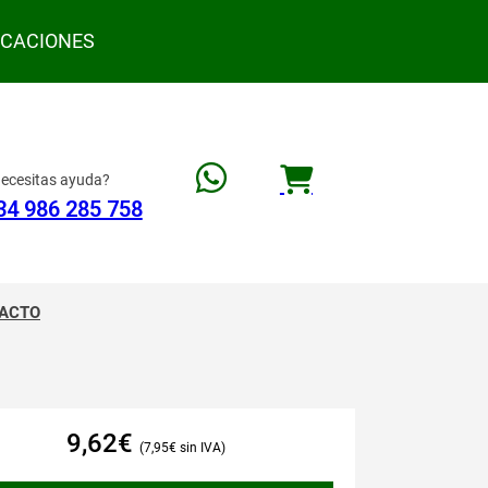
ACACIONES
ecesitas ayuda?
34 986 285 758
ACTO
9,62
€
7,95
€