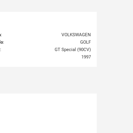
a
:
VOLKSWAGEN
lo
:
GOLF
:
GT Special (90CV)
1997