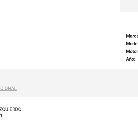
Marc
Mode
Motor
Año
:
ICIONAL
IZQUIERDO
91