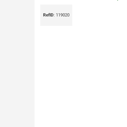
RefID
:
119020