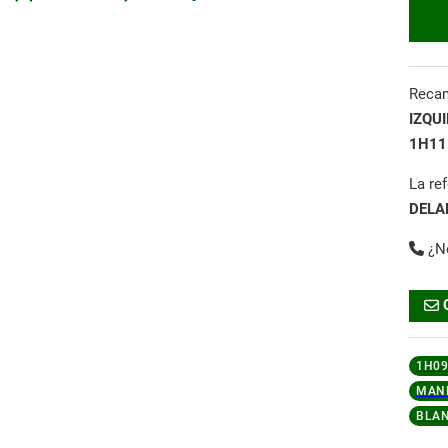
Reca
IZQU
1H11
La re
DELA
¿N
1H09
MAND
BLA