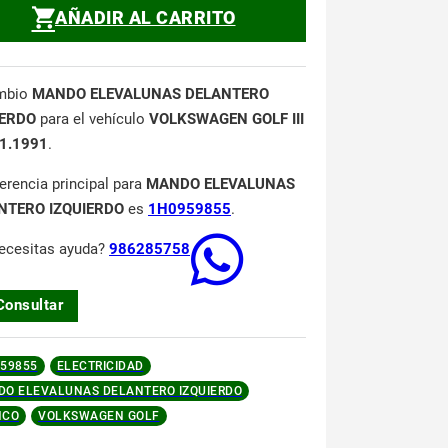
AÑADIR AL CARRITO
mbio
MANDO ELEVALUNAS DELANTERO
IERDO
para el vehículo
VOLKSWAGEN GOLF III
1.1991
.
ferencia principal para
MANDO ELEVALUNAS
NTERO IZQUIERDO
es
1H0959855
.
ecesitas ayuda?
986285758
Consultar
59855
ELECTRICIDAD
O ELEVALUNAS DELANTERO IZQUIERDO
NCO
VOLKSWAGEN GOLF