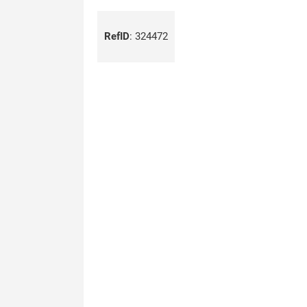
RefID
:
324472