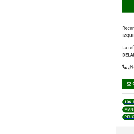
Reca
IZQU
La re
DELA
¿N
106.
MAND
PEUG