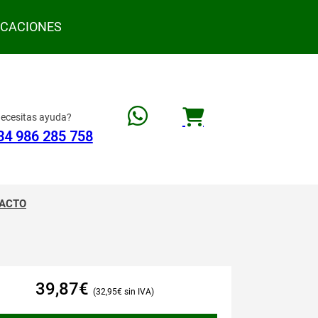
ACACIONES
ecesitas ayuda?
34 986 285 758
ACTO
39,87
€
32,95
€