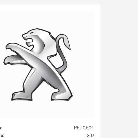
a
:
PEUGEOT
lo
:
207