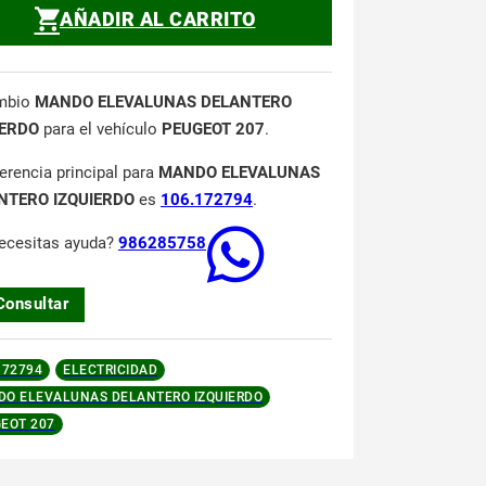
AÑADIR AL CARRITO
mbio
MANDO ELEVALUNAS DELANTERO
IERDO
para el vehículo
PEUGEOT 207
.
ferencia principal para
MANDO ELEVALUNAS
NTERO IZQUIERDO
es
106.172794
.
ecesitas ayuda?
986285758
Consultar
172794
ELECTRICIDAD
O ELEVALUNAS DELANTERO IZQUIERDO
EOT 207