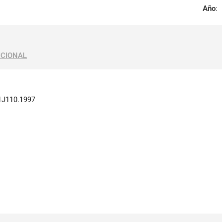
Año
:
ICIONAL
J110.1997