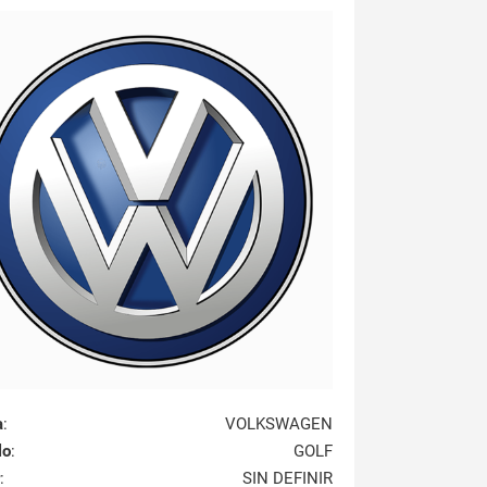
a
:
VOLKSWAGEN
lo
:
GOLF
:
SIN DEFINIR