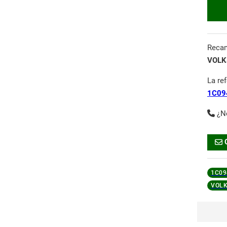
Reca
VOLK
La re
1C09
¿N
1C09
VOL