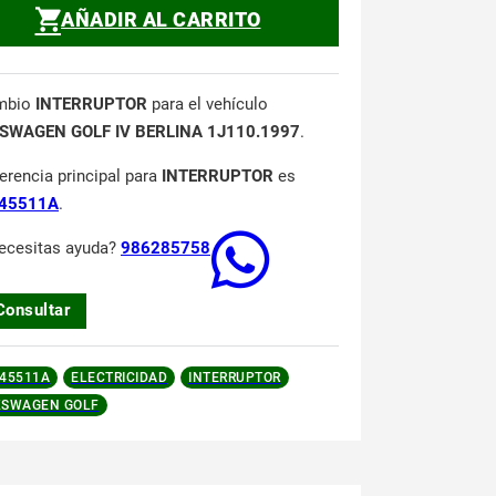
AÑADIR AL CARRITO
mbio
INTERRUPTOR
para el vehículo
SWAGEN GOLF IV BERLINA 1J110.1997
.
ferencia principal para
INTERRUPTOR
es
45511A
.
ecesitas ayuda?
986285758
Consultar
45511A
ELECTRICIDAD
INTERRUPTOR
KSWAGEN GOLF