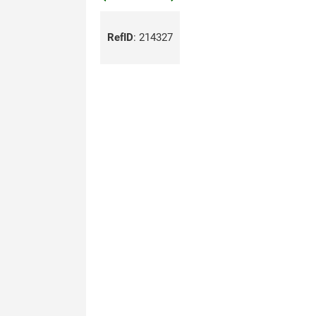
RefID
:
214327