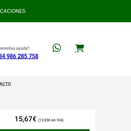
ACACIONES
ecesitas ayuda?
34 986 285 758
ACTO
15,67
€
12,95
€