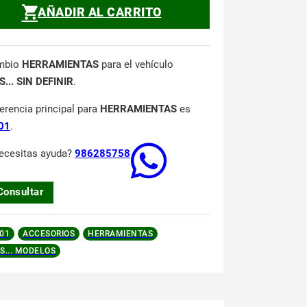
AÑADIR AL CARRITO
mbio
HERRAMIENTAS
para el vehículo
... SIN DEFINIR
.
ferencia principal para
HERRAMIENTAS
es
01
.
ecesitas ayuda?
986285758
Consultar
01
ACCESORIOS
HERRAMIENTAS
S... MODELOS