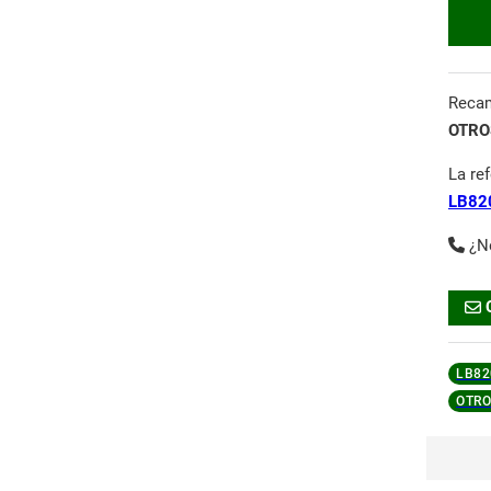
Reca
OTROS
La re
LB82
¿N
LB82
OTRO