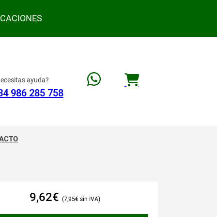
ACACIONES
ecesitas ayuda?
34 986 285 758
ACTO
9,62
€
7,95
€