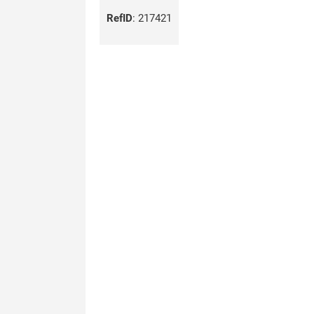
RefID
:
217421