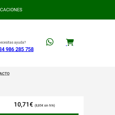
ACACIONES
ecesitas ayuda?
34 986 285 758
ACTO
10,71
€
8,85
€