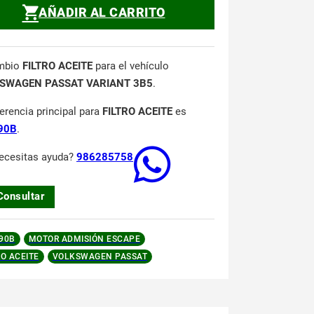
AÑADIR AL CARRITO
mbio
FILTRO ACEITE
para el vehículo
SWAGEN PASSAT VARIANT 3B5
.
ferencia principal para
FILTRO ACEITE
es
90B
.
ecesitas ayuda?
986285758
Consultar
90B
MOTOR ADMISIÓN ESCAPE
RO ACEITE
VOLKSWAGEN PASSAT