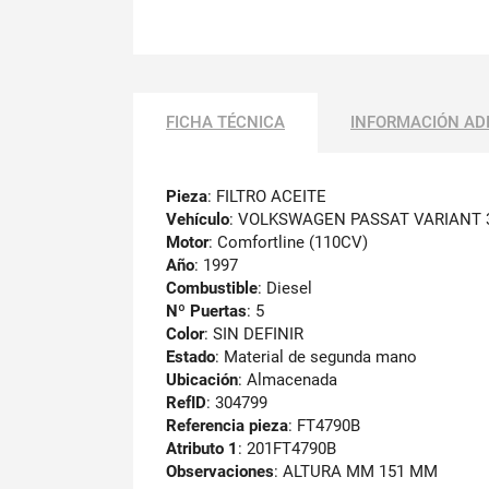
FICHA TÉCNICA
INFORMACIÓN AD
Pieza
: FILTRO ACEITE
Vehículo
: VOLKSWAGEN PASSAT VARIANT 
Motor
: Comfortline (110CV)
Año
: 1997
Combustible
: Diesel
Nº Puertas
: 5
Color
: SIN DEFINIR
Estado
: Material de segunda mano
Ubicación
: Almacenada
RefID
: 304799
Referencia pieza
: FT4790B
Atributo 1
: 201FT4790B
Observaciones
:
ALTURA MM 151 MM