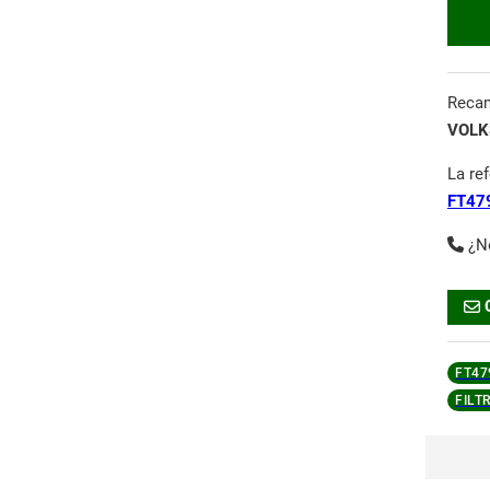
Reca
VOLK
La re
FT47
¿N
FT47
FILT