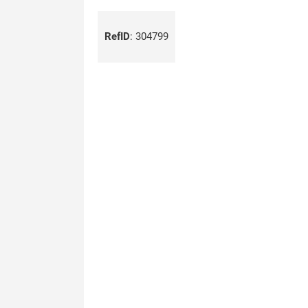
RefID
:
304799