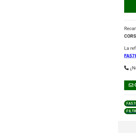
Reca
CORS
La re
FA57
¿N
FA57
FILT