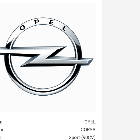
a
:
OPEL
lo
:
CORSA
:
Sport (90CV)