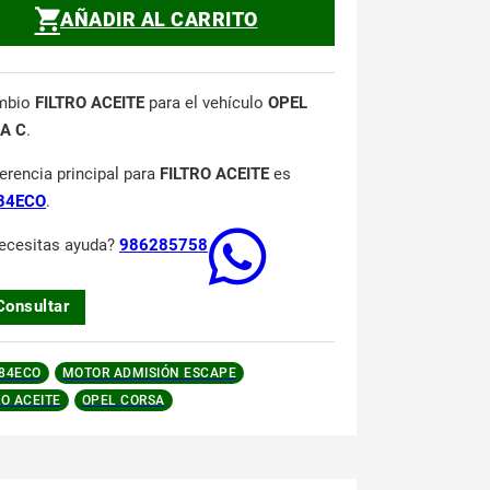
AÑADIR AL CARRITO
mbio
FILTRO ACEITE
para el vehículo
OPEL
A C
.
ferencia principal para
FILTRO ACEITE
es
84ECO
.
ecesitas ayuda?
986285758
Consultar
84ECO
MOTOR ADMISIÓN ESCAPE
RO ACEITE
OPEL CORSA