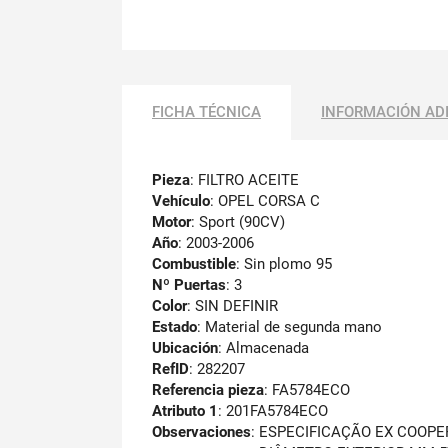
FICHA TÉCNICA
INFORMACIÓN AD
Pieza
: FILTRO ACEITE
Vehículo
: OPEL CORSA C
Motor
: Sport (90CV)
Año
: 2003-2006
Combustible
: Sin plomo 95
Nº Puertas
: 3
Color
: SIN DEFINIR
Estado
: Material de segunda mano
Ubicación
: Almacenada
RefID
: 282207
Referencia pieza
: FA5784ECO
Atributo 1
: 201FA5784ECO
Observaciones
:
ESPECIFICAÇÃO EX COOPE