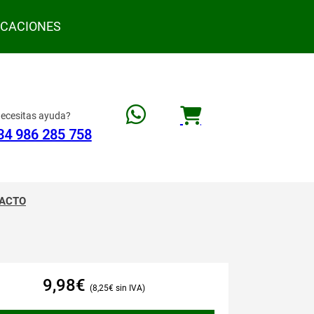
ACACIONES
ecesitas ayuda?
34 986 285 758
ACTO
9,98
€
8,25
€