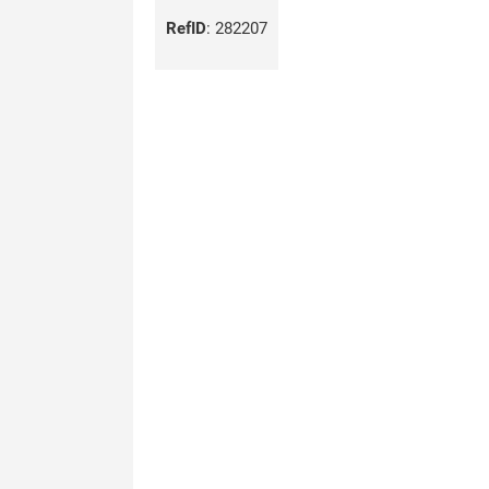
RefID
:
282207