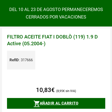
DEL 10 AL 23 DE AGOSTO PERMANECEREMOS
CERRADOS POR VACACIONES
FILTRO ACEITE FIAT I DOBLÒ (119) 1.9 D
Active (05.2004-)
RefID
:
317666
10,83
€
8,95
€
AÑADIR AL CARRITO