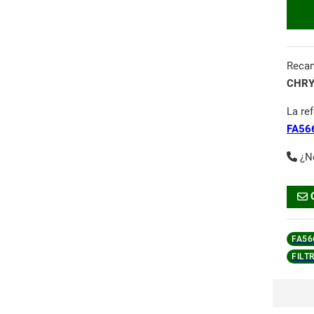
Reca
CHRY
La re
FA56
¿N
FA56
FILT