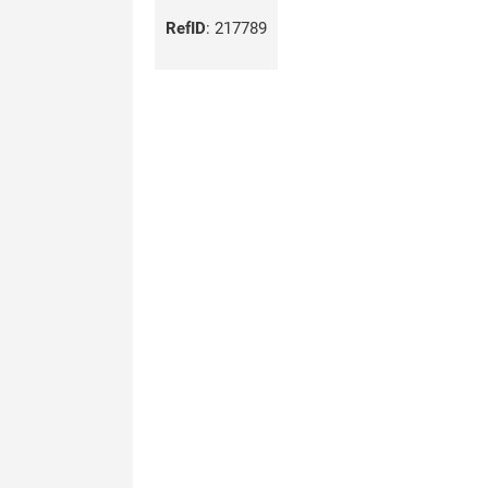
RefID
:
217789