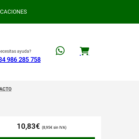
ACACIONES
ecesitas ayuda?
34 986 285 758
ACTO
10,83
€
8,95
€