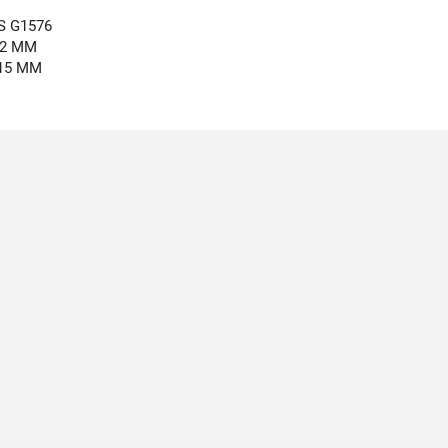
S G1576
62 MM
15 MM