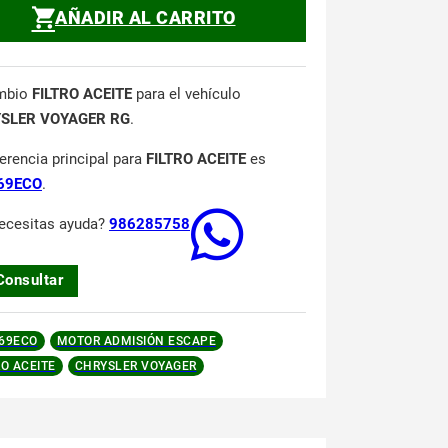
AÑADIR AL CARRITO
mbio
FILTRO ACEITE
para el vehículo
SLER VOYAGER RG
.
ferencia principal para
FILTRO ACEITE
es
69ECO
.
ecesitas ayuda?
986285758
Consultar
69ECO
MOTOR ADMISIÓN ESCAPE
RO ACEITE
CHRYSLER VOYAGER