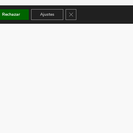
Cerrar el banner de cookies RGPD
Rechazar
Ajustes