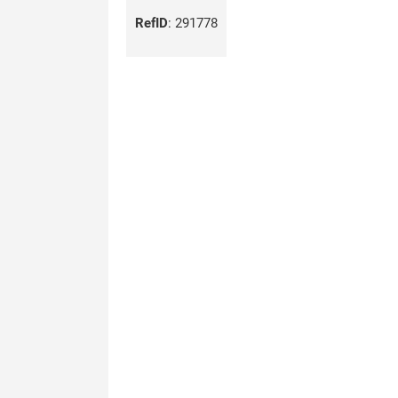
RefID
:
291778