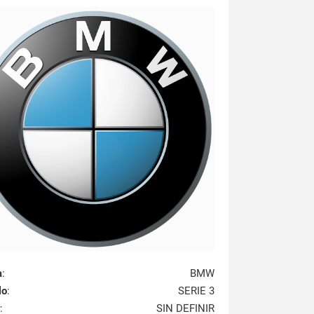
a
:
BMW
lo
:
SERIE 3
:
SIN DEFINIR