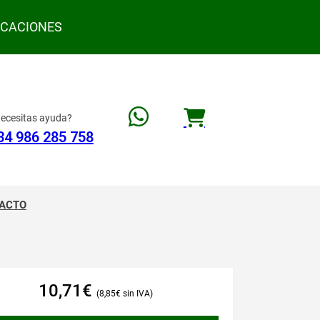
ACACIONES
ecesitas ayuda?
34 986 285 758
ACTO
10,71
€
8,85
€