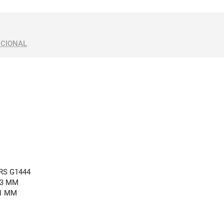
ICIONAL
RS G1444
63 MM
1 MM