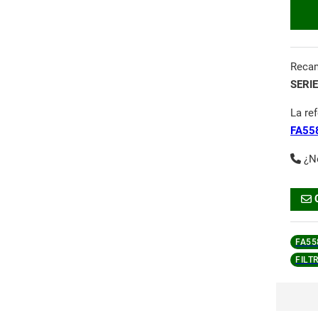
Reca
SERIE
La re
FA55
¿N
FA55
FILT