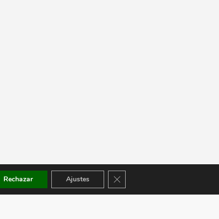
Cerrar el banner de cookies RGPD
Rechazar
Ajustes