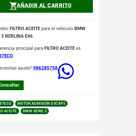
AÑADIR AL CARRITO
mbio
FILTRO ACEITE
para el vehículo
BMW
 3 BERLINA E46
.
ferencia principal para
FILTRO ACEITE
es
87ECO
.
ecesitas ayuda?
986285758
Consultar
87ECO
MOTOR ADMISIÓN ESCAPE
RO ACEITE
BMW SERIE 3