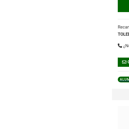
Reca
TOLE
¿N
ALU