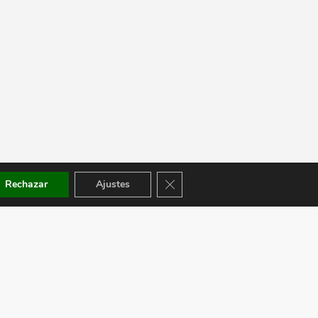
Cerrar el banner de cookies RGPD
Rechazar
Ajustes