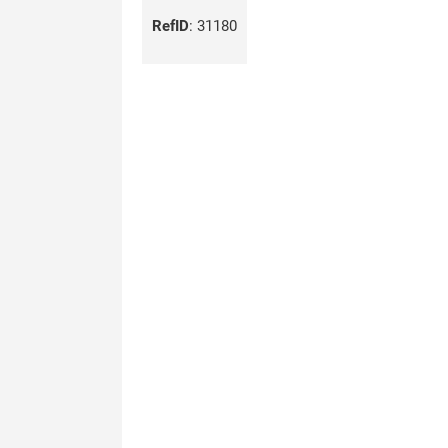
RefID
:
31180