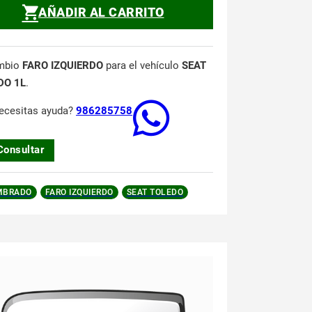
AÑADIR AL CARRITO
mbio
FARO IZQUIERDO
para el vehículo
SEAT
DO 1L
.
ecesitas ayuda?
986285758
Consultar
MBRADO
FARO IZQUIERDO
SEAT TOLEDO