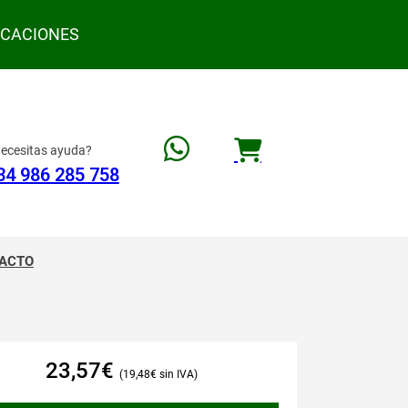
ACACIONES
ecesitas ayuda?
34 986 285 758
ACTO
23,57
€
19,48
€